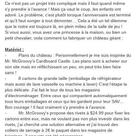
Ce n’est pas un projet très compliqué mais il faut quand même
s’y prendre à l’avance ! Mais ça vaut le coup, les enfants ont
adoré. Le problème, c’est plutôt lorsque l’anniversaire est terminé
et qu’il faut songer à tout démonter… Cela a été un tel dilemme
que le notre est toujours là, en plein milieu de la salle de jeu !
Si vous aussi, vous avez une princesse à la maison, ou bien un
petit chevalier, voila comment lui fabriquer un château géant :
Matériel :
- Plans du château : Personnellement je me suis inspirée du
Mr. McGroovy's Cardboard Castle. Les plans sont à acheter sur
son site mais en réfléchissant un peu, on peut très bien faire
sans !
- 8 cartons de grande taille (emballage de réfrigérateur
mais aussi de lave vaisselle ou machine à laver) C’est l’étape la
plus délicate. J’ai fait le tour de tous les magasins
d’électroménager. Entre ceux qui compactent automatiquement
tous leurs emballages et ceux qui les gardent pour leur SAV…
Bon courage ! Il faut vraiment s’y prendre à l’avance.
- Mr. McGroovy's propose des rivets à $24.99 pour fixer les
cartons entre eux, mais ne voulant pas non plus investir dans les
rivets, j’ai cherché une solution alternative et j’ai trouvé des
colliers de serrage à 2€ le paquet dans les magasins de