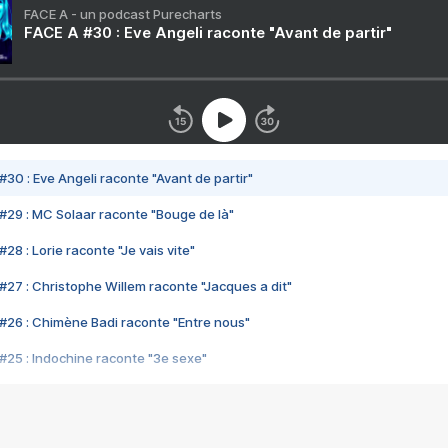
FACE A - un podcast Purecharts
FACE A #30 : Eve Angeli raconte "Avant de partir"
#30 : Eve Angeli raconte "Avant de partir"
#29 : MC Solaar raconte "Bouge de là"
28 : Lorie raconte "Je vais vite"
#27 : Christophe Willem raconte "Jacques a dit"
#26 : Chimène Badi raconte "Entre nous"
#25 : Indochine raconte "3e sexe"
#24 : Zaho raconte "C'est chelou"
#23 : Patrick Bruel raconte "Au café des délices"