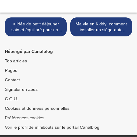
< Idée de petit déjeuner
Ma vie en Kiddy: comment
sain et équilibré pour nos
installer un siège-auto
minibouts - Le porridge
isofix? >
Hébergé par Canalblog
Top articles
Pages
Contact
Signaler un abus
C.G.U.
Cookies et données personnelles
Préférences cookies
Voir le profil de minibouts sur le portail Canalblog