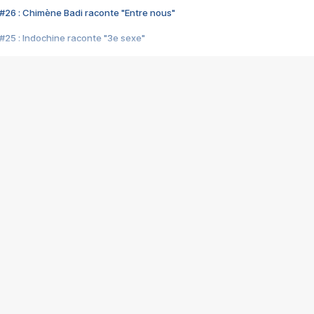
#26 : Chimène Badi raconte "Entre nous"
#25 : Indochine raconte "3e sexe"
#24 : Zaho raconte "C'est chelou"
#23 : Patrick Bruel raconte "Au café des délices"
#22 : Kyo raconte "Le chemin"
#21 : Nolwenn Leroy raconte "Cassé"
#20 : Patrick Hernandez raconte "Born to be alive"
#19 : Lorie raconte "Près de moi"
#18 : Michael Jones raconte "A nos actes manqués" (avec Jean-Jacque
#17 : Khaled raconte "Aïcha"
#16 : Corneille raconte "Parce qu'on vient de loin"
#15 : Indochine raconte "L'aventurier"