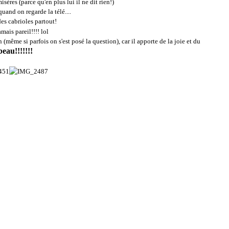
isères (parce qu'en plus lui il ne dit rien!)
and on regarde la télé....
es cabrioles partout!
mais pareil!!!! lol
n (même si parfois on s'est posé la question), car il apporte de la joie et du
beau!!!!!!!