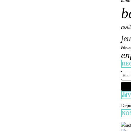
hall
b
noël
jeu
Pâque
en
RE
V
Depui
NO