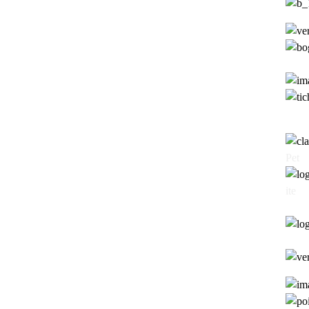
Pet
ite