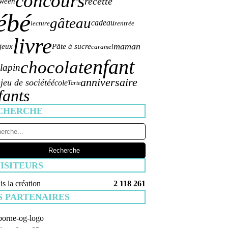
concours
recette
oween
ébé
gâteau
cadeau
lecture
rentrée
livre
maman
jeux
Pâte à sucre
caramel
enfant
chocolat
lapin
anniversaire
jeu de société
école
s
Tarte
fants
CHERCHE
ISITEURS
s la création
2 118 261
S PARTENAIRES