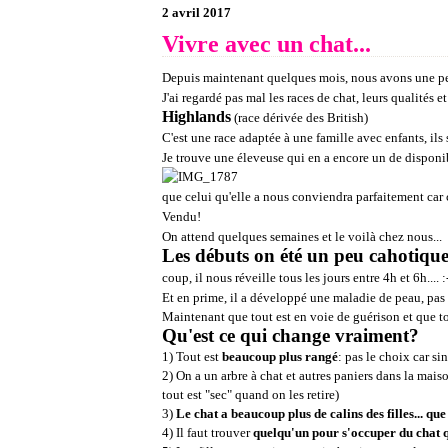
2 avril 2017
Vivre avec un chat...
Depuis maintenant quelques mois, nous avons une pet
J'ai regardé pas mal les races de chat, leurs qualités et
Highlands
(race dérivée des British)
C'est une race adaptée à une famille avec enfants, ils s
Je trouve une éleveuse qui en a encore un de disponib
que celui qu'elle a nous conviendra parfaitement car 
Vendu!
On attend quelques semaines et le voilà chez nous...
Les débuts on été un peu cahotiques
coup, il nous réveille tous les jours entre 4h et 6h.... :
Et en prime, il a développé une maladie de peau, pas 
Maintenant que tout est en voie de guérison et que to
Qu'est ce qui change vraiment?
1) Tout est
beaucoup plus rangé
: pas le choix car si
2) On a un arbre à chat et autres paniers dans la maison
tout est "sec" quand on les retire)
3)
Le chat a beaucoup plus de calins des filles... que 
4) Il faut trouver
quelqu'un pour s'occuper du chat qu