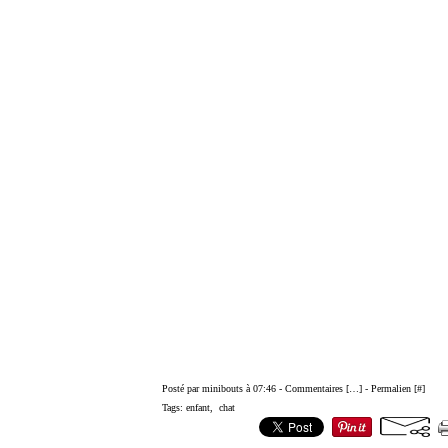
Posté par minibouts à 07:46 -
Commentaires [
…
]
- Permalien [
#
]
Tags:
enfant
,
chat