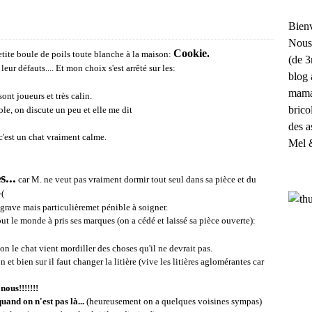
Bienv
Nous
Cookie.
ite boule de poils toute blanche à la maison:
(de 3
 leur défauts.... Et mon choix s'est arrêté sur les:
blog 
maman
ont joueurs et très calin.
brico
le, on discute un peu et elle me dit
des a
c'est un chat vraiment calme.
Mel 
...
car M. ne veut pas vraiment dormir tout seul dans sa pièce et du
-(
grave mais particulièremet pénible à soigner.
ut le monde à pris ses marques (on a cédé et laissé sa pièce ouverte):
non le chat vient mordiller des choses qu'il ne devrait pas.
 et bien sur il faut changer la litière (vive les litières aglomérantes car
nous!!!!!!!
and on n'est pas là...
(heureusement on a quelques voisines sympas)