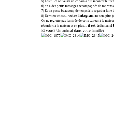
5) Les filles ont aussi un copain à qui raconter leurs m
6) on a des petits massages accompagnés de ronrons qu
7) Et on passe beaucoup de temps à le regarder faire d
votre Intagram
8) Dernière chose...
ne sera plus ja
On ne regrette pas l'arrivée de cette terreur à la maiso
il est tellement 
réconfort à la maison et en plus....
Et vous? Un animal dans votre famille?