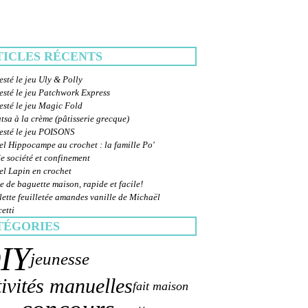
TICLES RÉCENTS
esté le jeu Uly & Polly
esté le jeu Patchwork Express
esté le jeu Magic Fold
sa à la crème (pâtisserie grecque)
testé le jeu POISONS
el Hippocampe au crochet : la famille Po'
e société et confinement
el Lapin en crochet
e de baguette maison, rapide et facile!
ette feuilletée amandes vanille de Michaël
etti
TÉGORIES
IY
jeunesse
tivités manuelles
fait maison