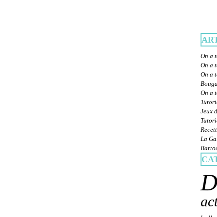
AR
On a t
On a t
On a t
Bougat
On a 
Tutori
Jeux d
Tutori
Recett
La Gal
Bartoc
CA
D
ac