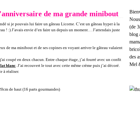
Bienv
'anniversaire de ma grande minibout
Nous
é si je pouvais lui faire un gâteau Licorne. C’est un gâteau hyper à la
(de 3
eau ! :) J’avais envie d‘en faire un depuis un moment… J’attendais juste
blog 
maman
yeux de ma minibout et de ses copines en voyant arriver le gâteau valaient
brico
des a
j'ai coupé en deux chacun. Entre chaque étage, j’ai fourré avec un confit
Mel 
lat blanc
. J’ai recouvert le tout avec cette même crème puis j’ai décoré.
 à réaliser.
20cm de haut (16 parts gourmandes)