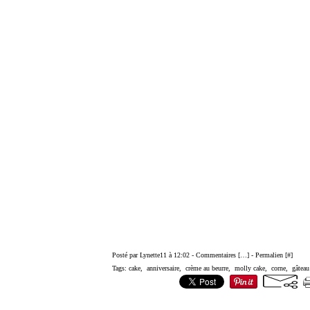
Posté par Lynette11 à 12:02 -
Commentaires [
…
]
- Permalien [
#
]
Tags:
cake
,
anniversaire
,
crème au beurre
,
molly cake
,
corne
,
gâteau