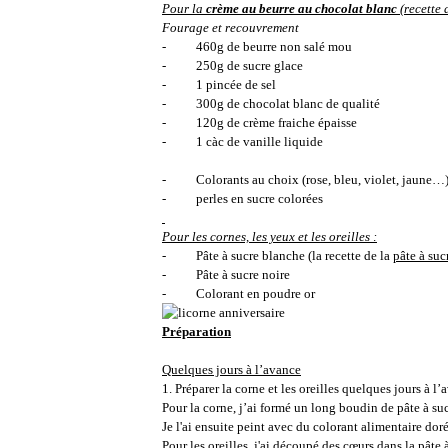
Pour la
crème au beurre au chocolat blanc
(recette
Fourage et recouvrement
- 460g de beurre non salé mou
- 250g de sucre glace
- 1 pincée de sel
- 300g de chocolat blanc de qualité
- 120g de crème fraiche épaisse
- 1 càc de vanille liquide
- Colorants au choix (rose, bleu, violet, jaune…
- perles en sucre colorées
Pour les cornes, les yeux et les oreilles :
- Pâte à sucre blanche (la recette de la
pâte à su
- Pâte à sucre noire
- Colorant en poudre or
Préparation
Quelques jours à l’avance
1. Préparer la corne et les oreilles quelques jours à l
Pour la corne, j’ai formé un long boudin de pâte à suc
Je l'ai ensuite peint avec du colorant alimentaire dor
Pour les oreilles, j'ai découpé des cœurs dans la pâte