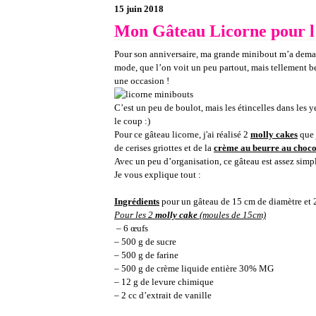
15 juin 2018
Mon Gâteau Licorne pour l
Pour son anniversaire, ma grande minibout m’a demand
mode, que l’on voit un peu partout, mais tellement b
une occasion !
C’est un peu de boulot, mais les étincelles dans les 
le coup :)
Pour ce gâteau licorne, j'ai réalisé 2
molly cakes
que 
de cerises griottes et de la
crème au beurre au choco
Avec un peu d’organisation, ce gâteau est assez simple
Je vous explique tout :
Ingrédients
pour un gâteau de 15 cm de diamètre et 
Pour les 2
molly cake
(moules de 15cm)
– 6 œufs
– 500 g de sucre
– 500 g de farine
– 500 g de crème liquide entière 30% MG
– 12 g de levure chimique
– 2 cc d’extrait de vanille