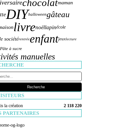
chocolat
iversaire
maman
DIY
gâteau
tte
halloween
livre
 maison
noël
lapin
école
enfant
de société
jeux
rentrée
lecture
Pâte à sucre
tivités manuelles
CHERCHE
ISITEURS
s la création
2 118 220
S PARTENAIRES