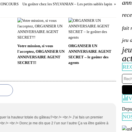
ann
+ CONCOURS
Un goûter chez les SYLVANIAN – Les petits sablés lapin
rece
fait
jeu 
Votre mission, si vous
ORGANISER UN
jeu
l'acceptez, ORGANISER UN
ANNIVERSAIRE AGENT
ac
ANNIVERSAIRE AGENT
SECRET – le goûter des
SECRET!!!
agents
RE
V
Depui
NO
uer la hauteur totale du gâteau?<br /> <br /> J’ai fais un premier
<br /> <br /> Donc je me dis que 2 l’un sur l’autre Ça va être galère à