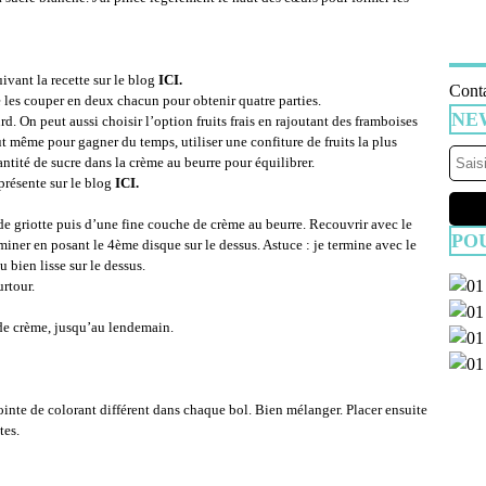
ivant la recette sur le blog
ICI.
Conta
e les couper en deux chacun pour obtenir quatre parties.
NE
rd. On peut aussi choisir l’option fruits frais en rajoutant des framboises
 même pour gagner du temps, utiliser une confiture de fruits la plus
antité de sucre dans la crème au beurre pour équilibrer.
présente sur le blog
ICI.
 de griotte puis d’une fine couche de crème au beurre. Recouvrir avec le
PO
iner en posant le 4ème disque sur le dessus. Astuce : je termine avec le
bien lisse sur le dessus.
urtour.
t de crème, jusqu’au lendemain.
ointe de colorant différent dans chaque bol. Bien mélanger. Placer ensuite
tes.