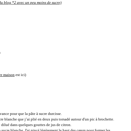
 du blog *2 avec un peu moins de sucre)
)
cre maison
est ici)
’avance pour que la pâte à sucre durcisse.
re blanche que j’ai plié en deux puis torsadé autour d'un pic à brochette.
é dilué dans quelques gouttes de jus de citron.
 à sucre blanche. J'ai pincé légèrement le haut des cœurs pour former les