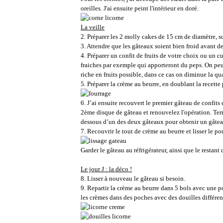
oreilles. J'ai ensuite peint l'intérieur en doré.
La veille
2. Préparer les 2 molly cakes de 15 cm de diamètre, su
3. Attendre que les gâteaux soient bien froid avant d
4. Préparer un confit de fruits de votre choix ou un cu
fraiches par exemple qui apporteront du peps. On peut
riche en fruits possible, dans ce cas on diminue la qu
5. Préparer la crème au beurre, en doublant la recette 
6. J’ai ensuite recouvert le premier gâteau de confits
2ème disque de gâteau et renouvelez l'opération. Term
dessous d’un des deux gâteaux pour obtenir un gâteau 
7. Recouvrir le tout de crème au beurre et lisser le po
Garder le gâteau au réfrigérateur, ainsi que le restan
Le jour J : la déco !
8. Lisser à nouveau le gâteau si besoin.
9. Repartir la crème au beurre dans 5 bols avec une p
les crèmes dans des poches avec des douilles différen