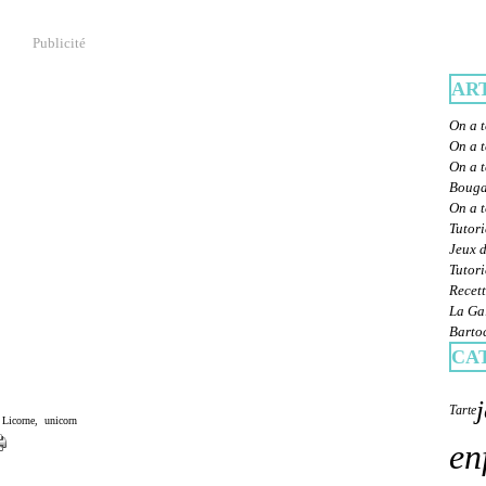
Publicité
AR
On a t
On a t
On a t
Bougat
On a 
Tutori
Jeux d
Tutori
Recett
La Gal
Bartoc
CA
Tarte
 Licorne
,
unicorn
en