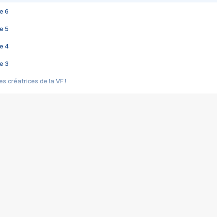
e 6
e 5
e 4
e 3
s créatrices de la VF !
e 2
e 1
e Mektoub My Love arrive enfin ! Rencontre avec Shaïn Boumedine et Sal
i : après Toni en famille
elle réalise le bouleversant Dites lui que je l'aime
ais ! Rencontre autour de Vie privée de Rebecca Zlotowski
 de Marguerite, Grave... Rencontre avec Ella Rumpf