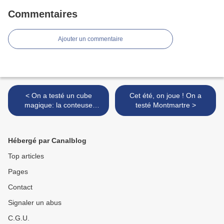
Commentaires
Ajouter un commentaire
< On a testé un cube
Cet été, on joue ! On a
magique: la conteuse
testé Montmartre >
Joyeuse!
Hébergé par Canalblog
Top articles
Pages
Contact
Signaler un abus
C.G.U.