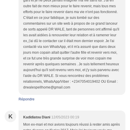
gars et je ne peux jamais imaginer ma vie sans lui. J'ai en
outre fait de mon mieux pour le faire revenir, mais tous mes
efforts pour le faire revenir dans ma vie n'ont pas fonctionné.
C'était en ce jour fatidique, je suis tombé sur des
commentaires sur un site web à propos de ce grand lanceur
de sorts appelé DR WALE, tant de personnes ont affirmé qu'il
les avait aidées à renouveler leur relation et à ramener leur
ex, j'ai dû le contacter car il était mon dernier espoir. Je l'ai
contacté via son WhatsApp, et il m'a assuré que dans deux
jours mon copain allait quitter l'autre fille et revenir vers moi,
et ce fut une très grande surprise de voir mon copain me
revenir après quelques semaines . Je suis tellement heureux
aujourd'hui qu'il soit revenu vers moi, et j'y suis parvenu avec
l'aide du DR WALE. Si vous rencontrez des problèmes
relationnels, WhatsApp/Viber : +2347054019402 OU Email :
drwalespellhome@gmail.com
Répondre
K
Kadidiatou Diani
12/05/2023 00:19
Mon ex-mari et moi avions toujours réussi à rester amis après