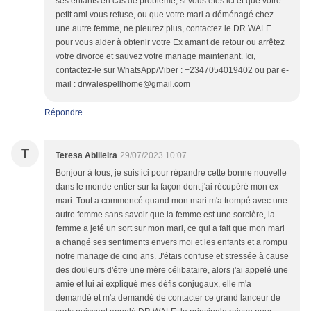
ses enfants en cas de problème, si vous êtes ici et que votre
petit ami vous refuse, ou que votre mari a déménagé chez
une autre femme, ne pleurez plus, contactez le DR WALE
pour vous aider à obtenir votre Ex amant de retour ou arrêtez
votre divorce et sauvez votre mariage maintenant. Ici,
contactez-le sur WhatsApp/Viber : +2347054019402 ou par e-
mail : drwalespellhome@gmail.com
Répondre
T
Teresa Abilleira
29/07/2023 10:07
Bonjour à tous, je suis ici pour répandre cette bonne nouvelle
dans le monde entier sur la façon dont j'ai récupéré mon ex-
mari. Tout a commencé quand mon mari m'a trompé avec une
autre femme sans savoir que la femme est une sorcière, la
femme a jeté un sort sur mon mari, ce qui a fait que mon mari
a changé ses sentiments envers moi et les enfants et a rompu
notre mariage de cinq ans. J'étais confuse et stressée à cause
des douleurs d'être une mère célibataire, alors j'ai appelé une
amie et lui ai expliqué mes défis conjugaux, elle m'a
demandé et m'a demandé de contacter ce grand lanceur de