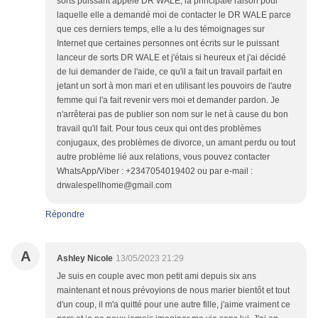
sorts puissant appelé DR WALE, la principale raison pour
laquelle elle a demandé moi de contacter le DR WALE parce
que ces derniers temps, elle a lu des témoignages sur
Internet que certaines personnes ont écrits sur le puissant
lanceur de sorts DR WALE et j'étais si heureux et j'ai décidé
de lui demander de l'aide, ce qu'il a fait un travail parfait en
jetant un sort à mon mari et en utilisant les pouvoirs de l'autre
femme qui l'a fait revenir vers moi et demander pardon. Je
n'arrêterai pas de publier son nom sur le net à cause du bon
travail qu'il fait. Pour tous ceux qui ont des problèmes
conjugaux, des problèmes de divorce, un amant perdu ou tout
autre problème lié aux relations, vous pouvez contacter
WhatsApp/Viber : +2347054019402 ou par e-mail :
drwalespellhome@gmail.com
Répondre
A
Ashley Nicole
13/05/2023 21:29
Je suis en couple avec mon petit ami depuis six ans
maintenant et nous prévoyions de nous marier bientôt et tout
d'un coup, il m'a quitté pour une autre fille, j'aime vraiment ce