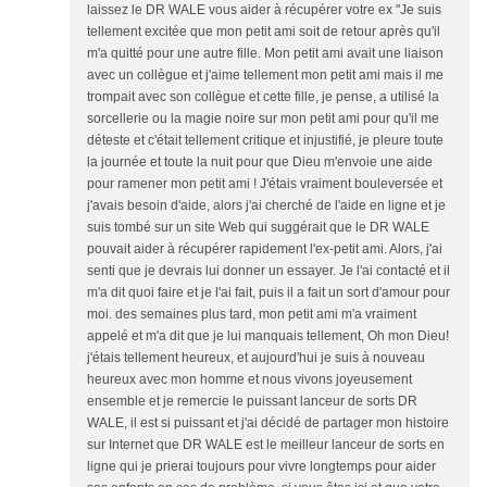
laissez le DR WALE vous aider à récupérer votre ex "Je suis
tellement excitée que mon petit ami soit de retour après qu'il
m'a quitté pour une autre fille. Mon petit ami avait une liaison
avec un collègue et j'aime tellement mon petit ami mais il me
trompait avec son collègue et cette fille, je pense, a utilisé la
sorcellerie ou la magie noire sur mon petit ami pour qu'il me
déteste et c'était tellement critique et injustifié, je pleure toute
la journée et toute la nuit pour que Dieu m'envoie une aide
pour ramener mon petit ami ! J'étais vraiment bouleversée et
j'avais besoin d'aide, alors j'ai cherché de l'aide en ligne et je
suis tombé sur un site Web qui suggérait que le DR WALE
pouvait aider à récupérer rapidement l'ex-petit ami. Alors, j'ai
senti que je devrais lui donner un essayer. Je l'ai contacté et il
m'a dit quoi faire et je l'ai fait, puis il a fait un sort d'amour pour
moi. des semaines plus tard, mon petit ami m'a vraiment
appelé et m'a dit que je lui manquais tellement, Oh mon Dieu!
j'étais tellement heureux, et aujourd'hui je suis à nouveau
heureux avec mon homme et nous vivons joyeusement
ensemble et je remercie le puissant lanceur de sorts DR
WALE, il est si puissant et j'ai décidé de partager mon histoire
sur Internet que DR WALE est le meilleur lanceur de sorts en
ligne qui je prierai toujours pour vivre longtemps pour aider