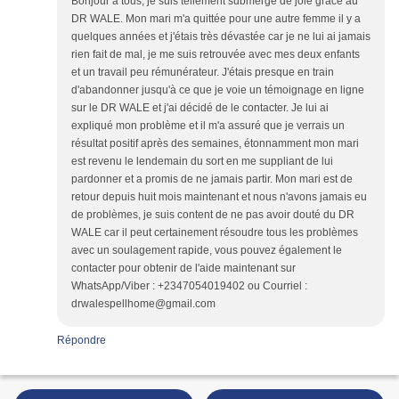
Bonjour à tous, je suis tellement submergé de joie grâce au
DR WALE. Mon mari m'a quittée pour une autre femme il y a
quelques années et j'étais très dévastée car je ne lui ai jamais
rien fait de mal, je me suis retrouvée avec mes deux enfants
et un travail peu rémunérateur. J'étais presque en train
d'abandonner jusqu'à ce que je voie un témoignage en ligne
sur le DR WALE et j'ai décidé de le contacter. Je lui ai
expliqué mon problème et il m'a assuré que je verrais un
résultat positif après des semaines, étonnamment mon mari
est revenu le lendemain du sort en me suppliant de lui
pardonner et a promis de ne jamais partir. Mon mari est de
retour depuis huit mois maintenant et nous n'avons jamais eu
de problèmes, je suis content de ne pas avoir douté du DR
WALE car il peut certainement résoudre tous les problèmes
avec un soulagement rapide, vous pouvez également le
contacter pour obtenir de l'aide maintenant sur
WhatsApp/Viber : +2347054019402 ou Courriel :
drwalespellhome@gmail.com
Répondre