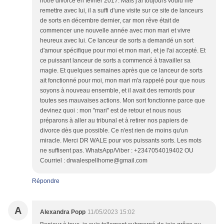
notre divorce en février 2017. Mais j'ai toujours voulu me
remettre avec lui, il a suffi d'une visite sur ce site de lanceurs
de sorts en décembre dernier, car mon rêve était de
commencer une nouvelle année avec mon mari et vivre
heureux avec lui. Ce lanceur de sorts a demandé un sort
d'amour spécifique pour moi et mon mari, et je l'ai accepté. Et
ce puissant lanceur de sorts a commencé à travailler sa
magie. Et quelques semaines après que ce lanceur de sorts
ait fonctionné pour moi, mon mari m'a rappelé pour que nous
soyons à nouveau ensemble, et il avait des remords pour
toutes ses mauvaises actions. Mon sort fonctionne parce que
devinez quoi : mon "mari" est de retour et nous nous
préparons à aller au tribunal et à retirer nos papiers de
divorce dès que possible. Ce n'est rien de moins qu'un
miracle. Merci DR WALE pour vos puissants sorts. Les mots
ne suffisent pas. WhatsApp/Viber : +2347054019402 OU
Courriel : drwalespellhome@gmail.com
Répondre
A
Alexandra Popp
11/05/2023 15:02