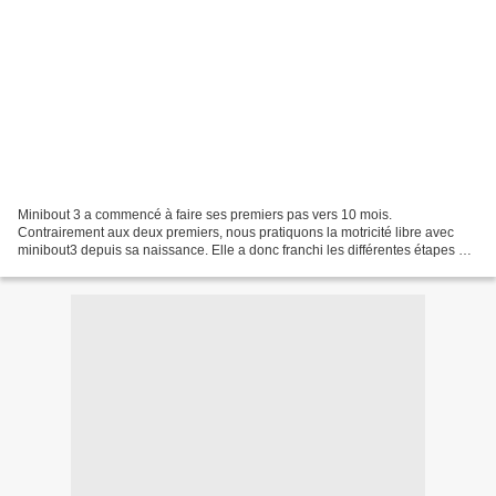
Minibout 3 a commencé à faire ses premiers pas vers 10 mois.
Contrairement aux deux premiers, nous pratiquons la motricité libre avec
minibout3 depuis sa naissance. Elle a donc franchi les différentes étapes qui
mènent à la marche à son rythme et par...