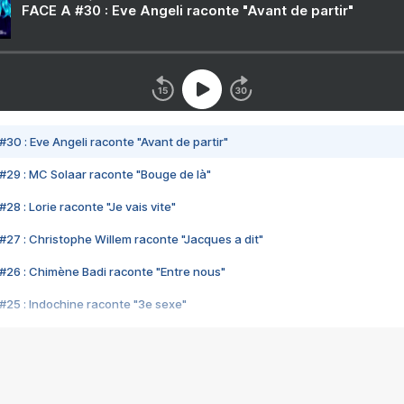
FACE A #30 : Eve Angeli raconte "Avant de partir"
#30 : Eve Angeli raconte "Avant de partir"
#29 : MC Solaar raconte "Bouge de là"
28 : Lorie raconte "Je vais vite"
#27 : Christophe Willem raconte "Jacques a dit"
#26 : Chimène Badi raconte "Entre nous"
#25 : Indochine raconte "3e sexe"
#24 : Zaho raconte "C'est chelou"
#23 : Patrick Bruel raconte "Au café des délices"
#22 : Kyo raconte "Le chemin"