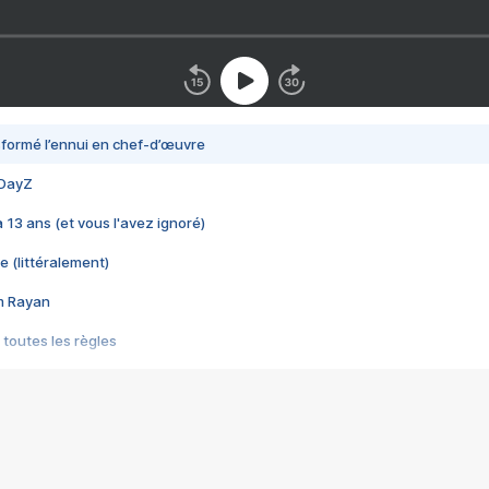
nsformé l’ennui en chef-d’œuvre
 DayZ
 a 13 ans (et vous l'avez ignoré)
e (littéralement)
im Rayan
 toutes les règles
s les jeux vidéo
us choquant de Rockstar ? - Le scandale BULLY
e plus moche de Steam