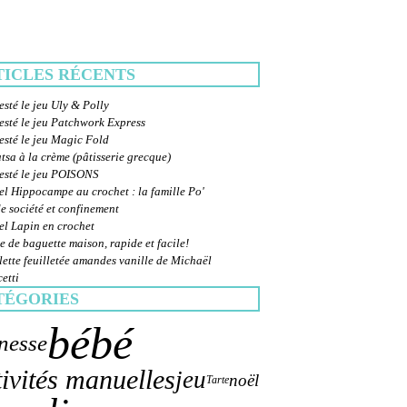
TICLES RÉCENTS
esté le jeu Uly & Polly
esté le jeu Patchwork Express
esté le jeu Magic Fold
sa à la crème (pâtisserie grecque)
testé le jeu POISONS
el Hippocampe au crochet : la famille Po'
e société et confinement
el Lapin en crochet
e de baguette maison, rapide et facile!
ette feuilletée amandes vanille de Michaël
etti
TÉGORIES
bébé
nesse
tivités manuelles
jeu
noël
Tarte