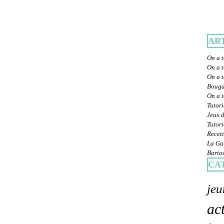
AR
On a t
On a t
On a t
Bougat
On a 
Tutori
Jeux d
Tutori
Recett
La Gal
Bartoc
CA
jeu
ac