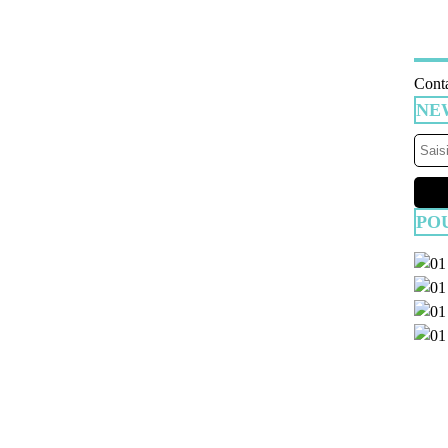
Conta
NE
PO