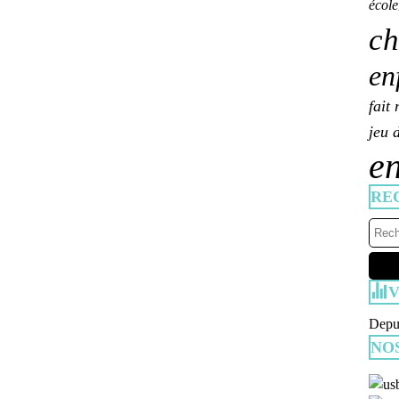
école
ch
en
fait
jeu 
en
RE
V
Depui
NO