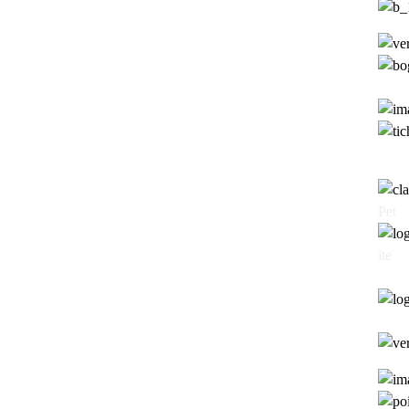
Pet
ite