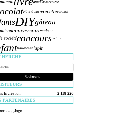
livre
maman
jeux
rentrée
Pâques
ocolat
recette
Pâte à sucre
caramel
DIY
fants
gâteau
anniversaire
 maison
cadeau
concours
de société
lecture
fant
lapin
halloween
CHERCHE
ISITEURS
s la création
2 118 220
S PARTENAIRES