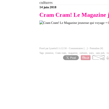
cultures
14 juin 2018
Cram Cram! Le Magazine 
Posté par Lynette11 à 12:50 -
Commentaires [
…
]
- Permalien [
#
]
Tags:
jeunesse
,
Cram cram
,
magazine
,
cultures
,
pays
,
sans pub
,
vo