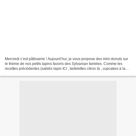
Mercredi c’est pâtisserie ! Aujourd’hui, je vous propose des mini donuts sur
le thème de nos petits lapins favoris des Sylvanian families. Comme les
recettes précédentes (sablés lapin ICI , tartelettes citron là , cupcakes à la
carotte ICI et brioches...