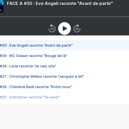
FACE A #30 : Eve Angeli raconte "Avant de partir"
#30 : Eve Angeli raconte "Avant de partir"
#29 : MC Solaar raconte "Bouge de là"
28 : Lorie raconte "Je vais vite"
#27 : Christophe Willem raconte "Jacques a dit"
#26 : Chimène Badi raconte "Entre nous"
#25 : Indochine raconte "3e sexe"
#24 : Zaho raconte "C'est chelou"
#23 : Patrick Bruel raconte "Au café des délices"
#22 : Kyo raconte "Le chemin"