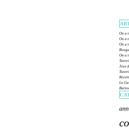
AR
On a t
On a t
On a t
Bougat
On a 
Tutori
Jeux d
Tutori
Recett
La Gal
Bartoc
CA
ann
co