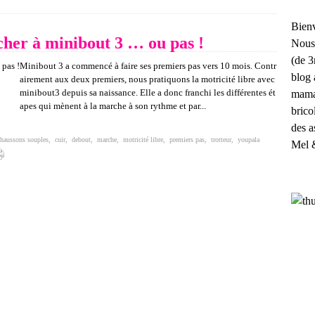
Bienv
her à minibout 3 … ou pas !
Nous
(de 3
Minibout 3 a commencé à faire ses premiers pas vers 10 mois. Contr
blog 
airement aux deux premiers, nous pratiquons la motricité libre avec
minibout3 depuis sa naissance. Elle a donc franchi les différentes ét
maman
apes qui mènent à la marche à son rythme et par...
brico
des a
chaussons souples
,
cuir
,
debout
,
marche
,
motricité libre
,
premiers pas
,
trotteur
,
youpala
Mel 