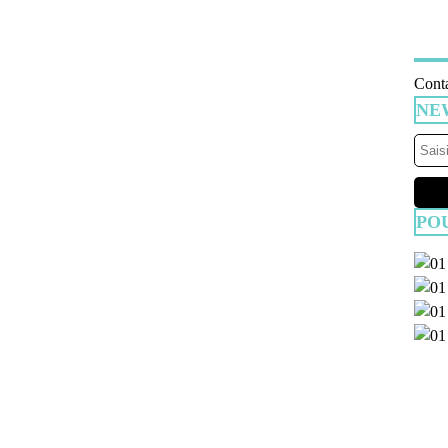
Conta
NE
PO