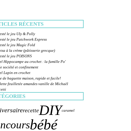
TICLES RÉCENTS
esté le jeu Uly & Polly
esté le jeu Patchwork Express
esté le jeu Magic Fold
sa à la crème (pâtisserie grecque)
testé le jeu POISONS
el Hippocampe au crochet : la famille Po'
e société et confinement
el Lapin en crochet
e de baguette maison, rapide et facile!
ette feuilletée amandes vanille de Michaël
etti
TÉGORIES
DIY
iversaire
recette
caramel
bébé
ncours