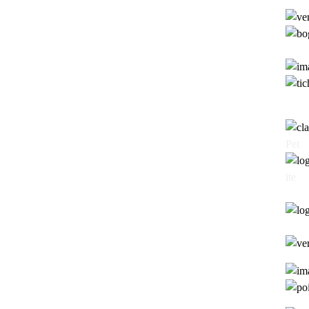
Pet
ite