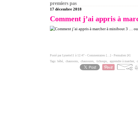
premiers pas
17 décembre 2018
Comment j’ai appris à marc
Posté par Lynette11 à 12:47 -
Commentaires [
…
]
- Permalien [
#
]
Tags:
bébé
,
chaussons
,
chaussures
,
tichoups
,
apprendre à marcher
,