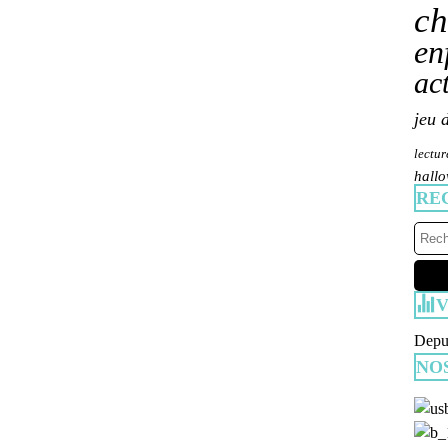
ch
en
ac
jeu 
lectur
hall
RE
V
Depui
NO