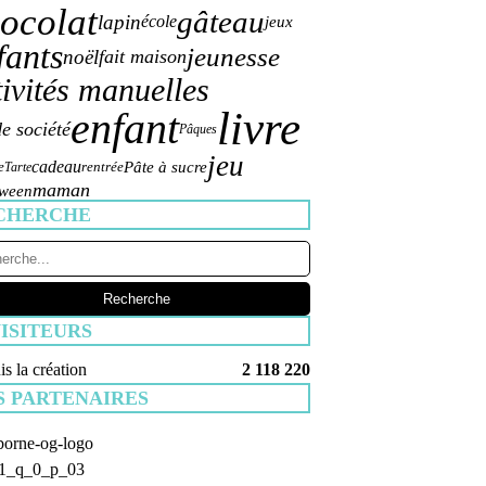
ocolat
gâteau
lapin
école
jeux
fants
jeunesse
noël
fait maison
tivités manuelles
livre
enfant
de société
Pâques
jeu
cadeau
Pâte à sucre
e
rentrée
Tarte
maman
oween
CHERCHE
ISITEURS
s la création
2 118 220
S PARTENAIRES