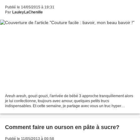
Publié le 14/05/2015 à 19:31
Par
LauleyLaChenille
Areuh areuh, gouzi gouzi, l'arrivée de bébé 3 approche tranquillement alors
je lui confectionne, toujours avec amour, quelques petits trucs
indispensables. Et cette semaine, je partage avec vous un truc hyper
pratique - indispensable - et parfois hyper...
Comment faire un ourson en pâte à sucre?
Publié le 11/05/2013 à 00:58