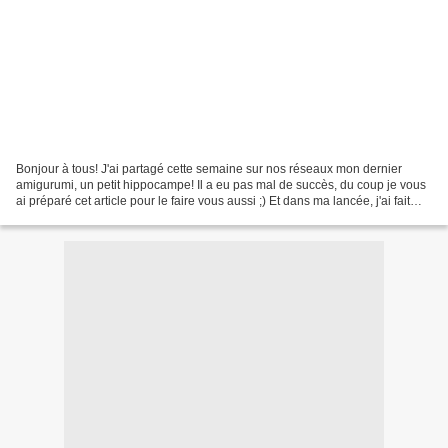
Bonjour à tous! J'ai partagé cette semaine sur nos réseaux mon dernier
amigurumi, un petit hippocampe! Il a eu pas mal de succès, du coup je vous
ai préparé cet article pour le faire vous aussi ;) Et dans ma lancée, j'ai fait
aussi un mini-Po, à partir...