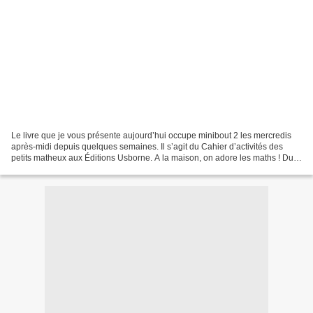
Le livre que je vous présente aujourd’hui occupe minibout 2 les mercredis
après-midi depuis quelques semaines. Il s’agit du Cahier d’activités des
petits matheux aux Éditions Usborne. A la maison, on adore les maths ! Du
coup, ce petit cahier a été très...