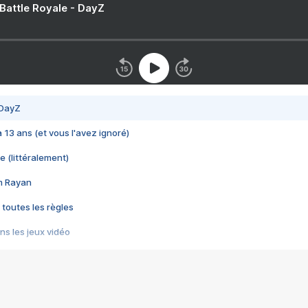
 Battle Royale - DayZ
 DayZ
 a 13 ans (et vous l'avez ignoré)
e (littéralement)
im Rayan
 toutes les règles
s les jeux vidéo
us choquant de Rockstar ? - Le scandale BULLY
e plus moche de Steam
du RÊVE tourne au CAUCHEMAR