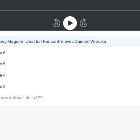
bey Maguire, c'est lui ! Rencontre avec Damien Witecka
e 6
e 5
e 4
e 3
s créatrices de la VF !
e 2
e 1
e Mektoub My Love arrive enfin ! Rencontre avec Shaïn Boumedine et Sal