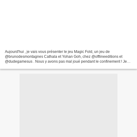
Aujourd'hui , je vais vous présenter le jeu Magic Fold, un jeu de
@brunodesmontagnes Cathala et Yohan Goh, chez @offlineeditions et
@dudegamesus . Nous y avons pas mal joué pendant le confinement ! Je
vous en avais d'ailleurs parlé sur Facebook et Instagram...