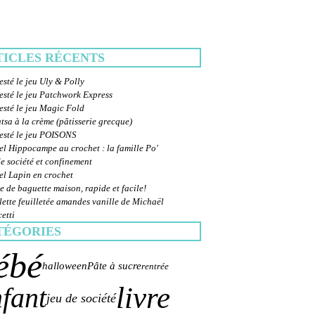
TICLES RÉCENTS
esté le jeu Uly & Polly
esté le jeu Patchwork Express
esté le jeu Magic Fold
sa à la crème (pâtisserie grecque)
testé le jeu POISONS
el Hippocampe au crochet : la famille Po'
e société et confinement
el Lapin en crochet
e de baguette maison, rapide et facile!
ette feuilletée amandes vanille de Michaël
etti
TÉGORIES
ébé
halloween
Pâte à sucre
rentrée
livre
fant
jeu de société