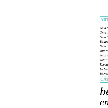
AR
On a t
On a t
On a t
Bougat
On a 
Tutori
Jeux d
Tutori
Recett
La Gal
Bartoc
CA
b
en