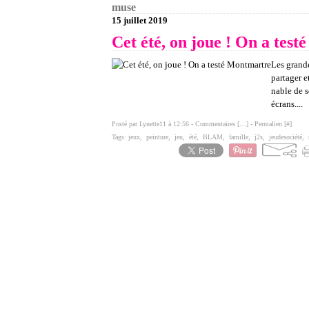
muse
15 juillet 2019
Cet été, on joue ! On a tes
Les grande
partager e
nable de s
écrans....
Posté par Lynette11 à 12:56 -
Commentaires [
…
]
- Permalien [
#
]
Tags:
jeux
,
peinture
,
jeu
,
été
,
BLAM
,
famille
,
j2s
,
jeudesociété
,