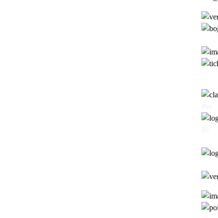
Pet
ite