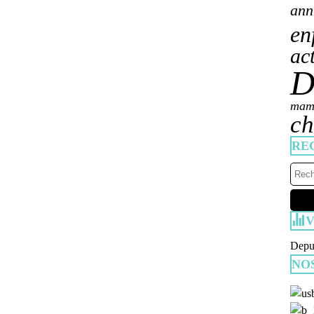
ann
en
ac
D
mam
ch
RE
V
Depui
NO