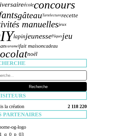
concours
iversaire
école
fants
gâteau
recette
lecture
Tarte
tivités manuelles
jeux
IY
jeu
jeunesse
lapin
Pâques
an
fait maison
cadeau
caramel
ocolat
noël
CHERCHE
ISITEURS
s la création
2 118 220
S PARTENAIRES