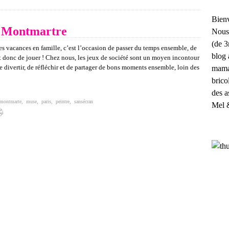
Bienv
té Montmartre
Nous
(de 3
s vacances en famille, c’est l’occasion de passer du temps ensemble, de
blog 
t donc de jouer ! Chez nous, les jeux de société sont un moyen incontour
e divertir, de réfléchir et de partager de bons moments ensemble, loin des
maman
brico
des a
montmarte
,
muse
,
paris
,
peintre
,
sansécran
Mel 