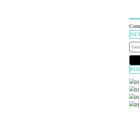
Conta
NE
PO