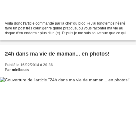
Voila donc l'article commandé par la chef du blog ;-) J'ai longtemps hésité:
faire un post très court genre guide pratique, ou vous raconter ma vie au
risque d'en endormir plus d'un (e). Et puis je me suis souvenue que ce qui
m'avait sauvé c'était de...
24h dans ma vie de maman... en photos!
Publié le 16/02/2014 à 20:36
Par
minibouts