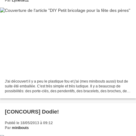
Par
Lynette11
J'ai découvert il y a peu le plastique fou et j'ai (mes minibouts aussi) tout de
suite été emballée. C'est très simple et très ludique. Il y a beaucoup de
possibilités: des porte-clés, des pendentifs, des bracelets, des broches, des
pinces...etc J'en...
[CONCOURS] Dodie!
Publié le 18/05/2013 à 09:12
Par
minibouts