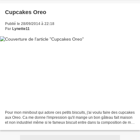
Cupcakes Oreo
Publié le 28/09/2014 à 22:18
Par
Lynette11
Pour mon minibout qui adore ces petits biscuits, j'ai voulu faire des cupcakes
aux Oreo. Ca me donne l'impression qu'il mange un bon gâteau fait maison
et non industriel même si le fameux biscuit entre dans la composition de mes
cupcakes... mais bon...c'est...