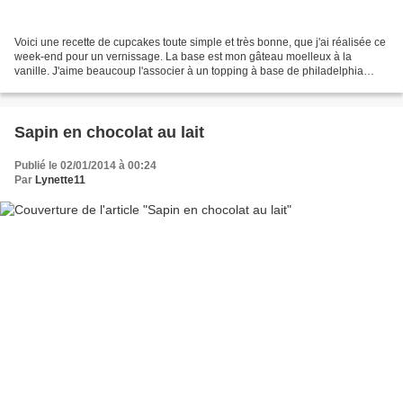
Voici une recette de cupcakes toute simple et très bonne, que j'ai réalisée ce
week-end pour un vernissage. La base est mon gâteau moelleux à la
vanille. J'aime beaucoup l'associer à un topping à base de philadelphia
(recette ici) mais comme ça ne plait...
Sapin en chocolat au lait
Publié le 02/01/2014 à 00:24
Par
Lynette11