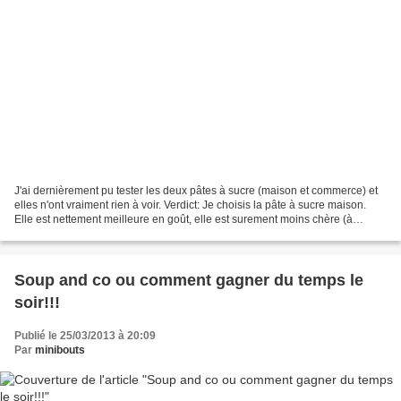
J'ai dernièrement pu tester les deux pâtes à sucre (maison et commerce) et
elles n'ont vraiment rien à voir. Verdict: Je choisis la pâte à sucre maison.
Elle est nettement meilleure en goût, elle est surement moins chère (à
vérifier) mais elle est aussi...
Soup and co ou comment gagner du temps le
soir!!!
Publié le 25/03/2013 à 20:09
Par
minibouts