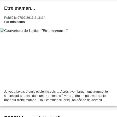
Etre maman...
Publié le 07/02/2013 à 16:14
Par
minibouts
Je vous l'avais promis et bien le voici.... Après avoir largement argumenté
sur les petits tracas de maman, je tenais à vous écrire un petit mot sur le
bonheur d'être maman... Tout commence lorsqu'on décide de devenir
maman. Pour nous ça s'est imposé......