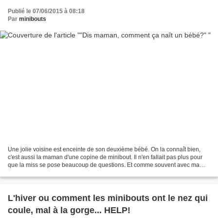
Publié le 07/06/2015 à 08:18
Par
minibouts
Une jolie voisine est enceinte de son deuxième bébé. On la connaît bien,
c'est aussi la maman d'une copine de minibout. Il n'en fallait pas plus pour
que la miss se pose beaucoup de questions. Et comme souvent avec ma
grande, elle se pose les questions...
L'hiver ou comment les minibouts ont le nez qui
coule, mal à la gorge... HELP!