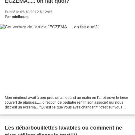
ECZEMA..... on fait quoi?
Publié le 05/10/2012 à 12:05
Par
minibouts
Mon minibout avait à peu près un an quand un matin on l'a retrouvé le torse
couvert de plaques...... direction de pédiatre (enfin son associé) qui nous
dit:c'est un eczema... "Qu'est ce que vous avez changer?" "c'est sur vous
avez changer quelquechose!!!!!"...
Les débarbouillettes lavables ou comment ne