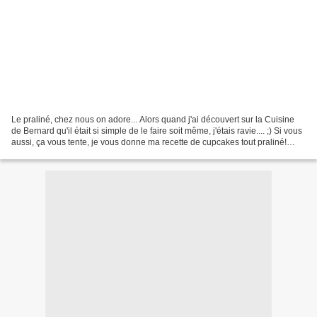
Le praliné, chez nous on adore... Alors quand j'ai découvert sur la Cuisine
de Bernard qu'il était si simple de le faire soit même, j'étais ravie.... ;) Si vous
aussi, ça vous tente, je vous donne ma recette de cupcakes tout praliné!
hummm! Etape 1 Faire...