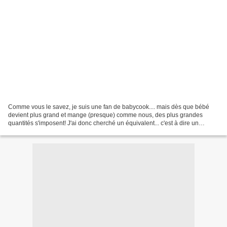
Comme vous le savez, je suis une fan de babycook.... mais dès que bébé
devient plus grand et mange (presque) comme nous, des plus grandes
quantités s'imposent! J'ai donc cherché un équivalent... c'est à dire un
cuiseur vapeur qui s'arrete seul et qui...