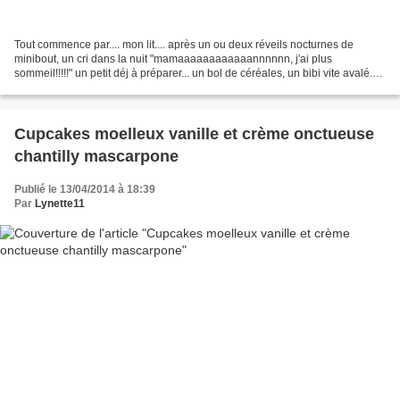
Tout commence par.... mon lit.... après un ou deux réveils nocturnes de
minibout, un cri dans la nuit "mamaaaaaaaaaaaannnnnn, j'ai plus
sommeil!!!!!" un petit déj à préparer... un bol de céréales, un bibi vite avalé.
un petit tour sur la toile avec un...
Cupcakes moelleux vanille et crème onctueuse
chantilly mascarpone
Publié le 13/04/2014 à 18:39
Par
Lynette11