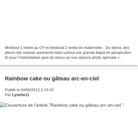
Minibout 1 rentre au CP et minibout 2 rentre en maternelle…Du stress, des
pleurs (de maman surement) mais surtout une grande étape en perspective.
Et pour l’immortaliser quoi de mieux qu’une séance photo spéciale «
Premier jour d’école ». Nouveau sac,...
Rainbow cake ou gâteau arc-en-ciel
Publié le 04/06/2013 à 19:19
Par
Lynette11