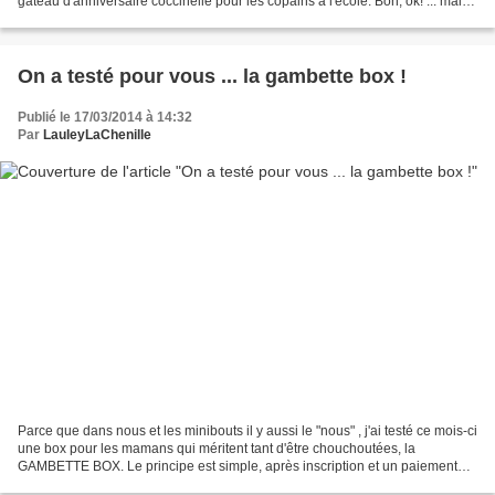
gâteau d'anniversaire coccinelle pour les copains à l'école. Bon, ok! ... mais
comment je vais faire?...
On a testé pour vous ... la gambette box !
Publié le 17/03/2014 à 14:32
Par
LauleyLaChenille
Parce que dans nous et les minibouts il y aussi le "nous" , j'ai testé ce mois-ci
une box pour les mamans qui méritent tant d'être chouchoutées, la
GAMBETTE BOX. Le principe est simple, après inscription et un paiement
mensuel, on reçoit une box avec...