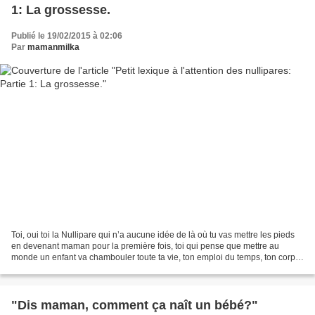
1: La grossesse.
Publié le 19/02/2015 à 02:06
Par
mamanmilka
Toi, oui toi la Nullipare qui n’a aucune idée de là où tu vas mettre les pieds
en devenant maman pour la première fois, toi qui pense que mettre au
monde un enfant va chambouler toute ta vie, ton emploi du temps, ton corps,
faire changer ton Homme, ton...
"Dis maman, comment ça naît un bébé?"