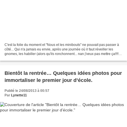
C'est la folie du moment et "Nous et les minibouts" ne pouvait pas passer à
côté... Qui n'a jamais eu envie, après une journée où il faut réveiller les
gnomes, les habiller (alors qu'ils ronchonnent... nan j'veux pas mettre ça!!!!!!),
les emmener à l'école,...
Bientôt la rentrée… Quelques idées photos pour
immortaliser le premier jour d’école.
Publié le 24/08/2013 à 00:57
Par
Lynette11