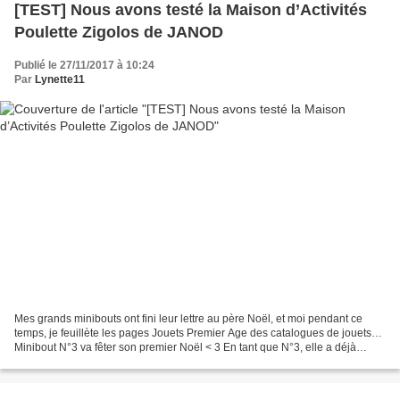
[TEST] Nous avons testé la Maison d’Activités
Poulette Zigolos de JANOD
Publié le 27/11/2017 à 10:24
Par
Lynette11
Mes grands minibouts ont fini leur lettre au père Noël, et moi pendant ce
temps, je feuillète les pages Jouets Premier Age des catalogues de jouets…
Minibout N°3 va fêter son premier Noël < 3 En tant que N°3, elle a déjà
récupéré pas mal de jouets de...