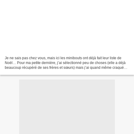
Je ne sais pas chez vous, mais ici les minibouts ont déjà fait leur liste de
Noël… Pour ma petite dernière, j’ai sélectionné peu de choses (elle a déjà
beaucoup récupéré de ses frères et sœurs) mais j’ai quand même craqué
pour 2 ou 3 petits jouets… J’ai...