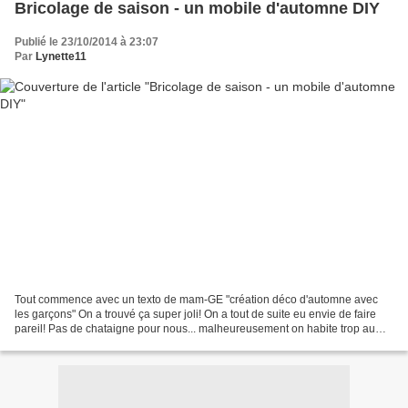
Bricolage de saison - un mobile d'automne DIY
Publié le 23/10/2014 à 23:07
Par
Lynette11
Tout commence avec un texto de mam-GE "création déco d'automne avec
les garçons" On a trouvé ça super joli! On a tout de suite eu envie de faire
pareil! Pas de chataigne pour nous... malheureusement on habite trop au
nord... mais des marrons... Si vous...