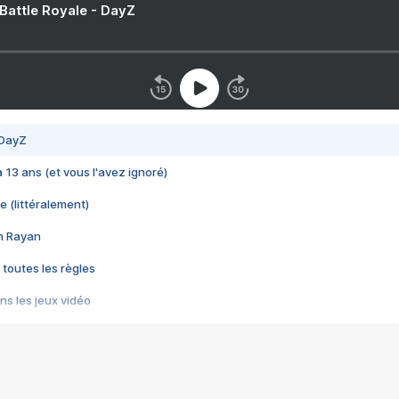
 Battle Royale - DayZ
 DayZ
 a 13 ans (et vous l'avez ignoré)
e (littéralement)
im Rayan
 toutes les règles
s les jeux vidéo
us choquant de Rockstar ? - Le scandale BULLY
e plus moche de Steam
du RÊVE tourne au CAUCHEMAR