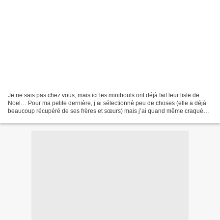
Je ne sais pas chez vous, mais ici les minibouts ont déjà fait leur liste de
Noël… Pour ma petite dernière, j’ai sélectionné peu de choses (elle a déjà
beaucoup récupéré de ses frères et sœurs) mais j’ai quand même craqué
pour 2 ou 3 petits jouets… J’ai...