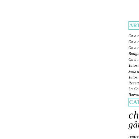
AR
On a t
On a t
On a t
Bougat
On a 
Tutori
Jeux d
Tutori
Recett
La Gal
Bartoc
CA
ch
gâ
rentré