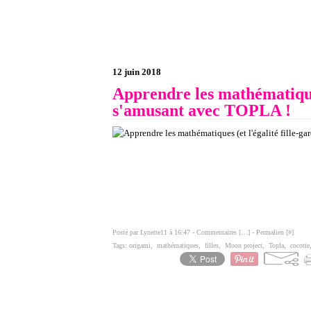
12 juin 2018
Apprendre les mathématiques
s'amusant avec TOPLA !
Posté par Lynette11 à 16:47 -
Commentaires [
…
]
- Permalien [
#
]
Tags:
origami
,
mathématiques
,
filles
,
Moon project
,
Topla
,
cocotte