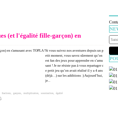
Conta
NE
 (et l'égalité fille-garçon) en
Si vous suivez nos aventures depuis un p
etit moment, vous savez sûrement qu’on
PO
est fan des jeux pour apprendre en s’amu
sant ! Je ne résiste pas à vous repartager c
e petit jeu qu’on avait réalisé il y a 4 ans
(déjà…) sur les additions :) Aujourd’hui,
je...
,
fractions
,
garçons
,
multiplication
,
soustraction
,
égalité