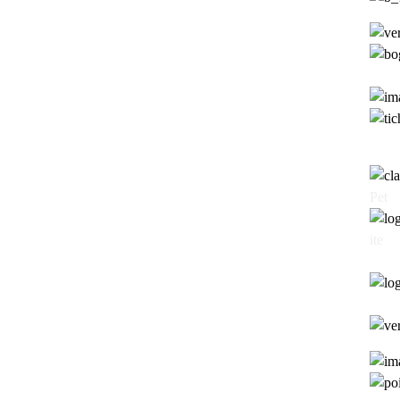
Pet
ite