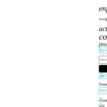
en
l
Tarte
ac
co
jeu
RE
V
Depui
NO