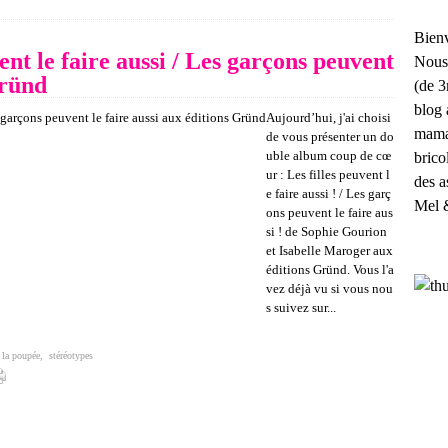
Bienv
ent le faire aussi / Les garçons peuvent
Nous
Gründ
(de 3
blog 
Aujourd’hui, j'ai choisi
maman
de vous présenter un do
uble album coup de cœ
brico
ur : Les filles peuvent l
des a
e faire aussi ! / Les garç
Mel 
ons peuvent le faire aus
si ! de Sophie Gourion
et Isabelle Maroger aux
éditions Gründ. Vous l'a
vez déjà vu si vous nou
s suivez sur...
 la poupée
,
stéréotypes