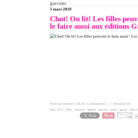
garcons
5 mars 2019
Chut! On lit! Les filles peuv
le faire aussi aux éditions 
Posté par Lynette11 à 08:30 -
Commentaires [
…
]
- Permalien [
#
]
Tags:
livre
,
filles
,
jeunesse
,
égalité
,
garcons
,
genre
,
grund
,
jouer à