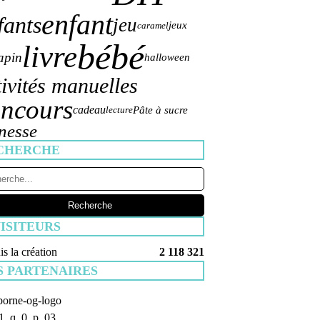
enfant
fants
jeu
jeux
caramel
bébé
livre
apin
halloween
tivités manuelles
ncours
cadeau
Pâte à sucre
lecture
nesse
CHERCHE
ISITEURS
s la création
2 118 321
S PARTENAIRES