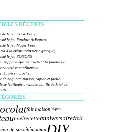
TICLES RÉCENTS
esté le jeu Uly & Polly
esté le jeu Patchwork Express
esté le jeu Magic Fold
sa à la crème (pâtisserie grecque)
testé le jeu POISONS
el Hippocampe au crochet : la famille Po'
e société et confinement
el Lapin en crochet
e de baguette maison, rapide et facile!
ette feuilletée amandes vanille de Michaël
etti
TÉGORIES
ocolat
fait maison
Pâques
teau
anniversaire
recette
noël
école
DIY
jeu de société
maman
e