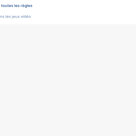
 toutes les règles
s les jeux vidéo
us choquant de Rockstar ? - Le scandale BULLY
e plus moche de Steam
du RÊVE tourne au CAUCHEMAR
pendant 8 heures
it… à tort
umiliés par un jeu vidéo
ire - Final Fantasy 8
ti un empire - Age of Empires
story DOFUS
tard, il crée l'un des pires jeux de tous les temps, MindsEye.