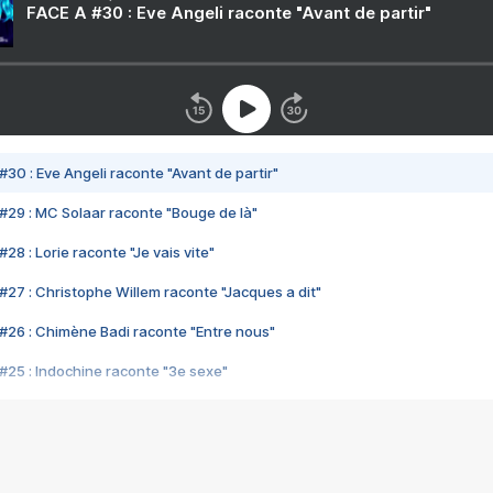
FACE A #30 : Eve Angeli raconte "Avant de partir"
#30 : Eve Angeli raconte "Avant de partir"
#29 : MC Solaar raconte "Bouge de là"
28 : Lorie raconte "Je vais vite"
#27 : Christophe Willem raconte "Jacques a dit"
#26 : Chimène Badi raconte "Entre nous"
#25 : Indochine raconte "3e sexe"
#24 : Zaho raconte "C'est chelou"
#23 : Patrick Bruel raconte "Au café des délices"
#22 : Kyo raconte "Le chemin"