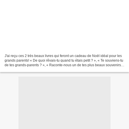
J'ai reçu ces 2 très beaux livres qui feront un cadeau de Noël idéal pour les
grands parents! « De quoi rêvais-tu quand tu étais petit ? », « Te souviens-tu
de tes grands-parents ? », « Raconte-nous un de tes plus beaux souvenirs
avec ta mère », « Quels...