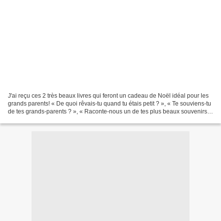
J'ai reçu ces 2 très beaux livres qui feront un cadeau de Noël idéal pour les
grands parents! « De quoi rêvais-tu quand tu étais petit ? », « Te souviens-tu
de tes grands-parents ? », « Raconte-nous un de tes plus beaux souvenirs
avec ta mère », « Quels...