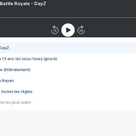
 Battle Royale - DayZ
 DayZ
 a 13 ans (et vous l'avez ignoré)
e (littéralement)
im Rayan
 toutes les règles
s les jeux vidéo
us choquant de Rockstar ? - Le scandale BULLY
e plus moche de Steam
du RÊVE tourne au CAUCHEMAR