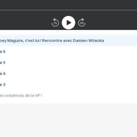
bey Maguire, c'est lui ! Rencontre avec Damien Witecka
e 6
e 5
e 4
e 3
s créatrices de la VF !
e 2
e 1
e Mektoub My Love arrive enfin ! Rencontre avec Shaïn Boumedine et Sal