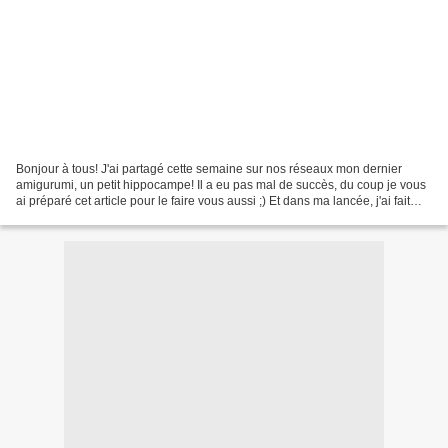
Bonjour à tous! J'ai partagé cette semaine sur nos réseaux mon dernier
amigurumi, un petit hippocampe! Il a eu pas mal de succès, du coup je vous
ai préparé cet article pour le faire vous aussi ;) Et dans ma lancée, j'ai fait
aussi un mini-Po, à partir...