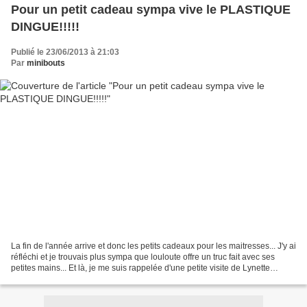
Pour un petit cadeau sympa vive le PLASTIQUE
DINGUE!!!!!
Publié le 23/06/2013 à 21:03
Par
minibouts
La fin de l'année arrive et donc les petits cadeaux pour les maitresses... J'y ai
réfléchi et je trouvais plus sympa que louloute offre un truc fait avec ses
petites mains... Et là, je me suis rappelée d'une petite visite de Lynette
(coucou bichette!!!)...