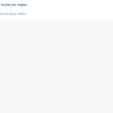
 toutes les règles
s les jeux vidéo
us choquant de Rockstar ? - Le scandale BULLY
e plus moche de Steam
du RÊVE tourne au CAUCHEMAR
pendant 8 heures
it… à tort
umiliés par un jeu vidéo
ire - Final Fantasy 8
ti un empire - Age of Empires
story DOFUS
tard, il crée l'un des pires jeux de tous les temps, MindsEye.