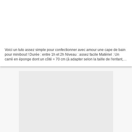
Voici un tuto assez simple pour confectionner avec amour une cape de bain
pour minibout ! Durée : entre 1h et 2h Niveau : assez facile Matériel : Un
carré en éponge dont un côté = 70 cm (à adapter selon la taille de l'enfant,
ici il s'agit d'une cape...