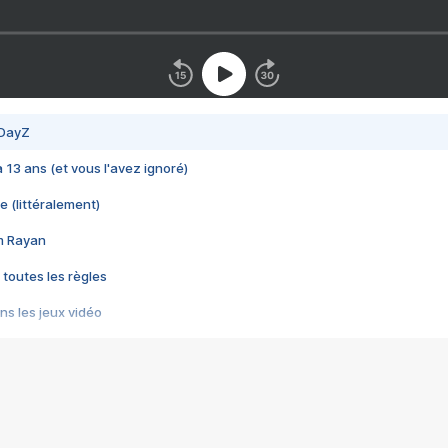
 DayZ
 a 13 ans (et vous l'avez ignoré)
e (littéralement)
im Rayan
 toutes les règles
s les jeux vidéo
us choquant de Rockstar ? - Le scandale BULLY
e plus moche de Steam
du RÊVE tourne au CAUCHEMAR