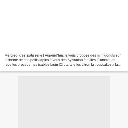
Mercredi c’est pâtisserie ! Aujourd’hui, je vous propose des mini donuts sur
le thème de nos petits lapins favoris des Sylvanian families. Comme les
recettes précédentes (sablés lapin ICI , tartelettes citron là , cupcakes à la
carotte ICI et brioches...