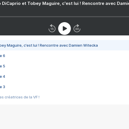
 DiCaprio et Tobey Maguire, c'est lui ! Rencontre avec Dam
bey Maguire, c'est lui ! Rencontre avec Damien Witecka
e 6
e 5
e 4
e 3
s créatrices de la VF !
e 2
e 1
e Mektoub My Love arrive enfin ! Rencontre avec Shaïn Boumedine et Sal