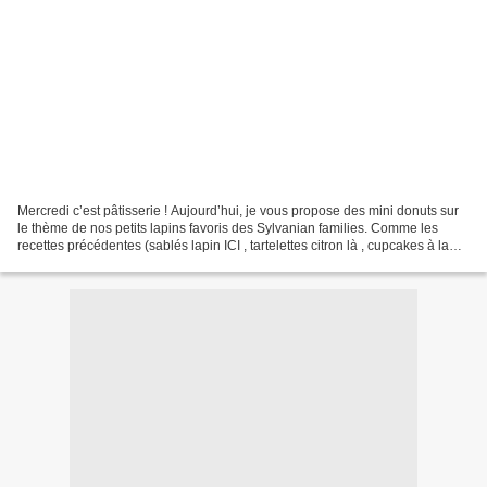
Mercredi c’est pâtisserie ! Aujourd’hui, je vous propose des mini donuts sur
le thème de nos petits lapins favoris des Sylvanian families. Comme les
recettes précédentes (sablés lapin ICI , tartelettes citron là , cupcakes à la
carotte ICI et brioches...