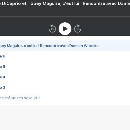
 DiCaprio et Tobey Maguire, c'est lui ! Rencontre avec Dam
bey Maguire, c'est lui ! Rencontre avec Damien Witecka
e 6
e 5
e 4
e 3
s créatrices de la VF !
e 2
e 1
e Mektoub My Love arrive enfin ! Rencontre avec Shaïn Boumedine et Sal