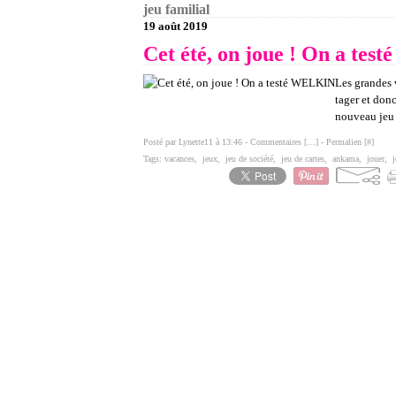
jeu familial
19 août 2019
Cet été, on joue ! On a te
Les grandes 
tager et don
nouveau jeu d
Posté par Lynette11 à 13:46 -
Commentaires [
…
]
- Permalien [
#
]
Tags:
vacances
,
jeux
,
jeu de société
,
jeu de cartes
,
ankama
,
jouer
,
j