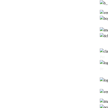
Pet
ite