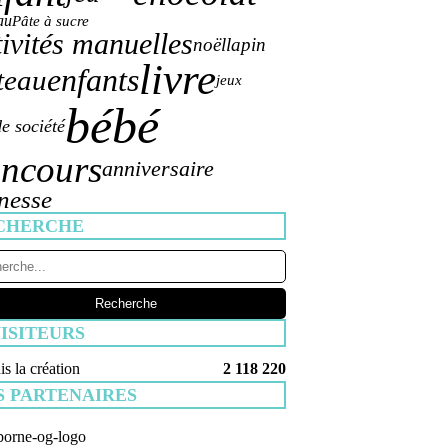
au
Pâte à sucre
tivités manuelles
noël
lapin
livre
enfants
teau
jeux
bébé
de société
ncours
anniversaire
nesse
CHERCHE
ISITEURS
s la création
2 118 220
S PARTENAIRES