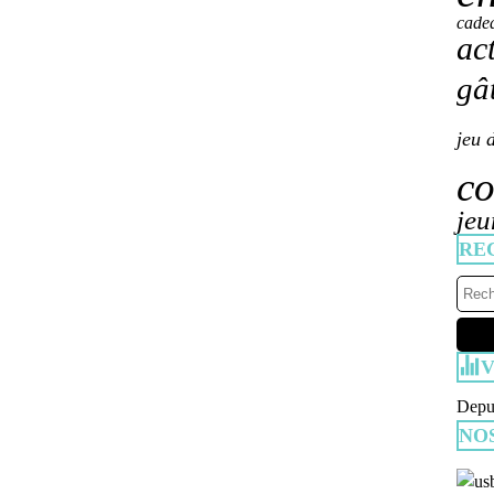
cade
ac
gâ
jeu 
co
jeu
RE
V
Depui
NO