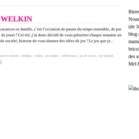
Bienv
sté WELKIN
Nous
(de 3
vacances en famille, c’est l’occasion de passer du temps ensemble, de par
blog 
c de jouer ! Cet été, j’ai donc décidé de vous présenter chaque semaine un
e société, histoire de vous donner des idées de jeu ! Le jeu que je...
maman
brico
des a
ouer en famille
,
stratégie
,
welkin
,
jeu enfants
,
cetétéonjoue
,
jeu de societe
,
jeu familial
Mel 