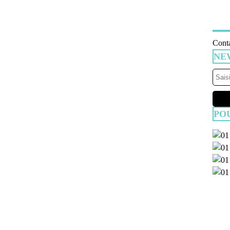
Conta
NE
PO