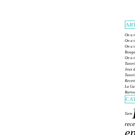
AR
On a t
On a t
On a t
Bougat
On a 
Tutori
Jeux d
Tutori
Recett
La Gal
Bartoc
CA
Tarte
rece
en