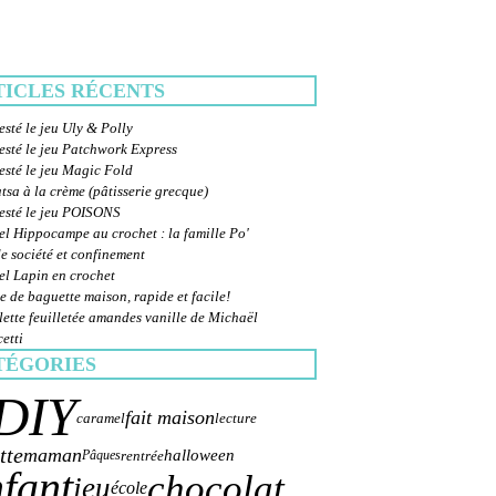
TICLES RÉCENTS
esté le jeu Uly & Polly
esté le jeu Patchwork Express
esté le jeu Magic Fold
sa à la crème (pâtisserie grecque)
testé le jeu POISONS
el Hippocampe au crochet : la famille Po'
e société et confinement
el Lapin en crochet
e de baguette maison, rapide et facile!
ette feuilletée amandes vanille de Michaël
etti
TÉGORIES
DIY
fait maison
caramel
lecture
tte
maman
halloween
rentrée
Pâques
fant
chocolat
jeu
école