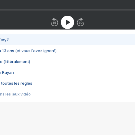
 DayZ
 a 13 ans (et vous l'avez ignoré)
e (littéralement)
im Rayan
 toutes les règles
s les jeux vidéo
us choquant de Rockstar ? - Le scandale BULLY
e plus moche de Steam
du RÊVE tourne au CAUCHEMAR