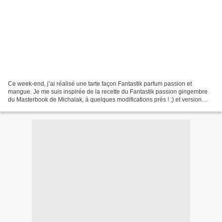
Ce week-end, j’ai réalisé une tarte façon Fantastik parfum passion et
mangue. Je me suis inspirée de la recette du Fantastik passion gingembre
du Masterbook de Michalak, à quelques modifications près ! ;) et version
carrée Pour commencer, un Fantastik,...