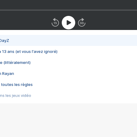
 DayZ
 a 13 ans (et vous l'avez ignoré)
e (littéralement)
im Rayan
 toutes les règles
s les jeux vidéo
us choquant de Rockstar ? - Le scandale BULLY
e plus moche de Steam
du RÊVE tourne au CAUCHEMAR