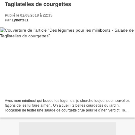
Tagliatelles de courgettes
Publié le 02/08/2018 à 22:35
Par
Lynette11
Avec mon minibout qui boude les légumes, je cherche toujours de nouvelles
façons de les lui faire aimer... On a cueilli 2 belles courgettes du jardin,
l'occasion de tester une salade de courgette crue pour le dîner. Verdict: Tout
le monde a aimé, même...