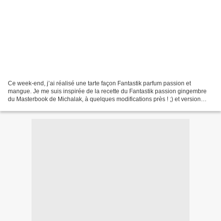
Ce week-end, j’ai réalisé une tarte façon Fantastik parfum passion et
mangue. Je me suis inspirée de la recette du Fantastik passion gingembre
du Masterbook de Michalak, à quelques modifications près ! ;) et version
carrée Pour commencer, un Fantastik,...