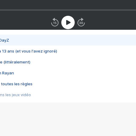
 DayZ
 a 13 ans (et vous l'avez ignoré)
e (littéralement)
im Rayan
 toutes les règles
s les jeux vidéo
us choquant de Rockstar ? - Le scandale BULLY
e plus moche de Steam
du RÊVE tourne au CAUCHEMAR