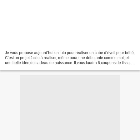
Je vous propose aujourd’hui un tuto pour réaliser un cube d’éveil pour bébé.
C’est un projet facile à réaliser, même pour une débutante comme moi, et
une belle idée de cadeau de naissance. Il vous faudra 6 coupons de tissus
en coton, en polaire, éponge...