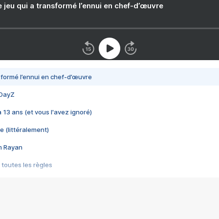
e jeu qui a transformé l’ennui en chef-d’œuvre
nsformé l’ennui en chef-d’œuvre
 DayZ
 a 13 ans (et vous l'avez ignoré)
e (littéralement)
im Rayan
 toutes les règles
s les jeux vidéo
us choquant de Rockstar ? - Le scandale BULLY
e plus moche de Steam