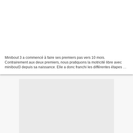
Minibout 3 a commencé à faire ses premiers pas vers 10 mois.
Contrairement aux deux premiers, nous pratiquons la motricité libre avec
minibout3 depuis sa naissance. Elle a donc franchi les différentes étapes qui
mènent à la marche à son rythme et par...